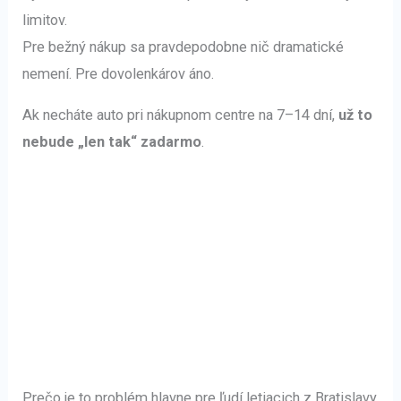
limitov.
Pre bežný nákup sa pravdepodobne nič dramatické
nemení. Pre dovolenkárov áno.
Ak necháte auto pri nákupnom centre na 7–14 dní,
už to
nebude „len tak“ zadarmo
.
Prečo je to problém hlavne pre ľudí letiacich z Bratislavy