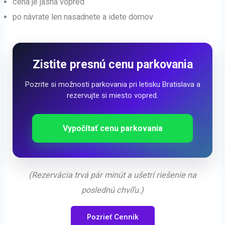
cena je jasná vopred
po návrate len nasadnete a idete domov
Zistite presnú cenu parkovania
Pozrite si možnosti parkovania pri letisku Bratislava a
rezervujte si miesto vopred.
Vypočítať cenu parkovania
(Rezervácia trvá pár minút a ušetrí riešenie na
poslednú chvíľu.)
Pozrieť Cenník