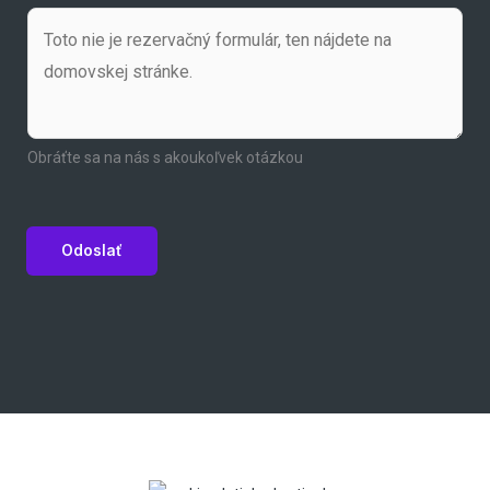
Obráťte sa na nás s akoukoľvek otázkou
Odoslať