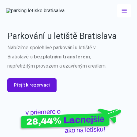
Preskočiť
na
obsah
Parkování u letiště Bratislava
Nabízíme spolehlivé parkování u letiště v
Bratislavě s
bezplatným transferem
,
nepřetržitým provozem a uzavřeným areálem.
Přejít k rezervaci