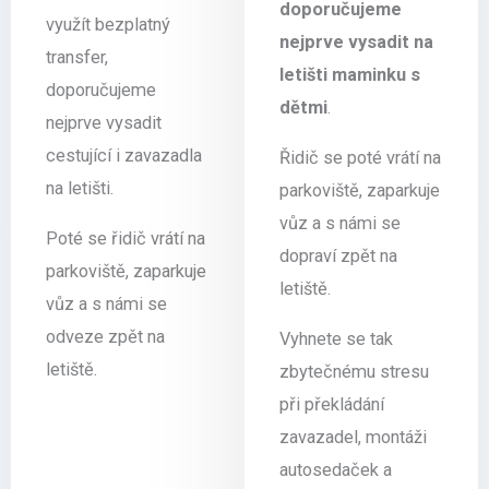
doporučujeme
využít bezplatný
nejprve vysadit na
transfer,
letišti maminku s
doporučujeme
dětmi
.
nejprve vysadit
cestující i zavazadla
Řidič se poté vrátí na
na letišti.
parkoviště, zaparkuje
vůz a s námi se
Poté se řidič vrátí na
dopraví zpět na
parkoviště, zaparkuje
letiště.
vůz a s námi se
odveze zpět na
Vyhnete se tak
letiště.
zbytečnému stresu
při překládání
zavazadel, montáži
autosedaček a